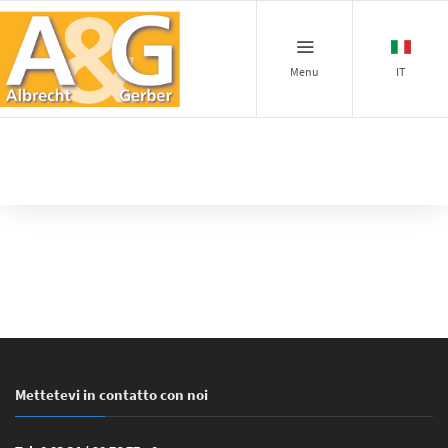
Menu
IT
Mettetevi in contatto con noi