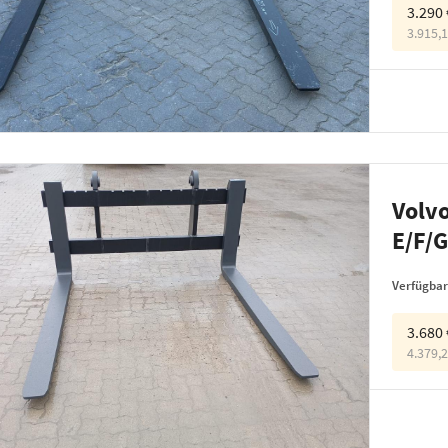
3.290
3.915,
Volvo
E/F/
Verfügbar
3.680
4.379,