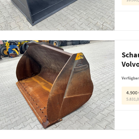
Schau
Volv
Verfügbar
4.900
5.831,