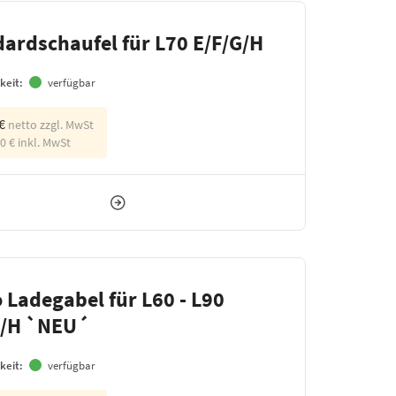
ardschaufel für L70 E/F/G/H
keit:
verfügbar
 €
netto zzgl. MwSt
50 €
inkl. MwSt
 Ladegabel für L60 - L90
G/H `NEU´
keit:
verfügbar