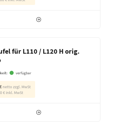
fel für L110 / L120 H orig.
o
keit:
verfügbar
 €
netto zzgl. MwSt
00 €
inkl. MwSt