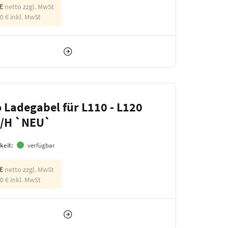
 €
netto zzgl. MwSt
10 €
inkl. MwSt
 Ladegabel für L110 - L120
G/H `NEU`
keit:
verfügbar
 €
netto zzgl. MwSt
20 €
inkl. MwSt