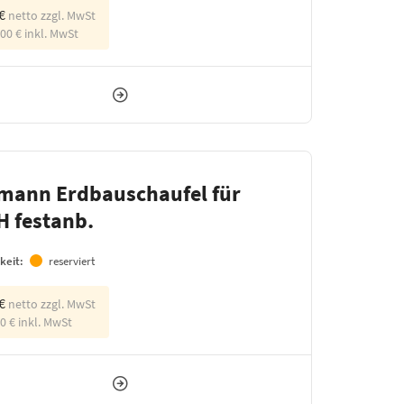
 €
netto zzgl. MwSt
,00 €
inkl. MwSt
mann Erdbauschaufel für
H festanb.
keit:
reserviert
 €
netto zzgl. MwSt
00 €
inkl. MwSt