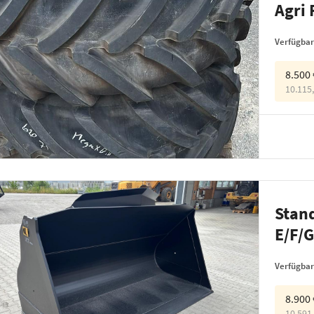
Agri 
Verfügbar
8.500
10.115
Stand
E/F/
Verfügbar
8.900
10.591