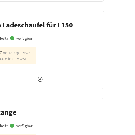
 Ladeschaufel für L150
keit:
verfügbar
 €
netto zzgl. MwSt
,00 €
inkl. MwSt
zange
keit:
verfügbar