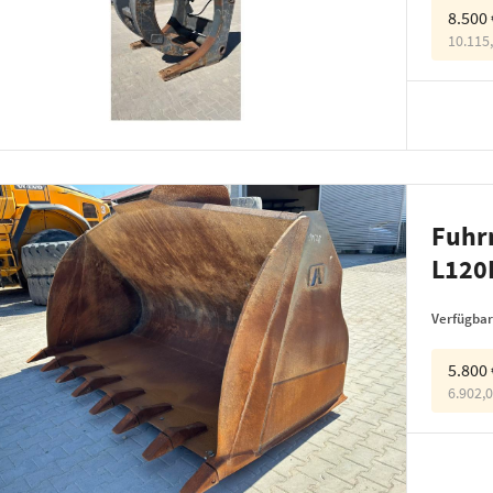
8.500
10.115
Fuhr
L120
Verfügbar
5.800
6.902,