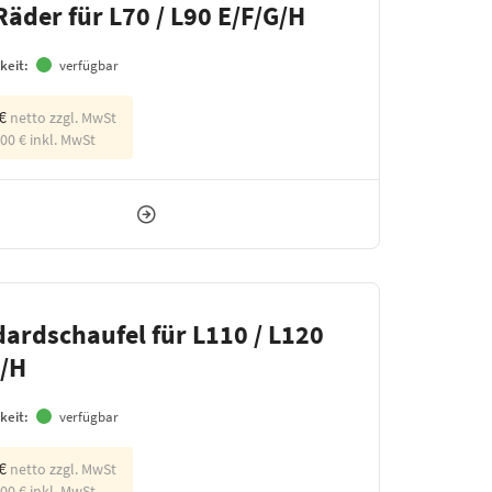
Räder für L70 / L90 E/F/G/H
keit:
verfügbar
 €
netto zzgl. MwSt
,00 €
inkl. MwSt
ardschaufel für L110 / L120
G/H
keit:
verfügbar
 €
netto zzgl. MwSt
,00 €
inkl. MwSt